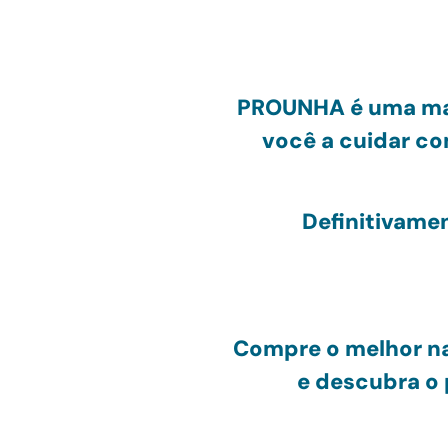
PRO
UNHA
é uma ma
você a cuidar c
Definitivame
Compre o melhor na
e
descubra o 