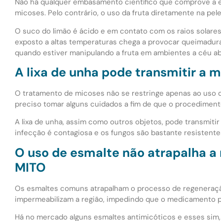
Não há qualquer embasamento científico que comprove a e
micoses. Pelo contrário, o uso da fruta diretamente na pel
O suco do limão é ácido e em contato com os raios solar
exposto a altas temperaturas chega a provocar queimadura
quando estiver manipulando a fruta em ambientes a céu ab
A lixa de unha pode transmitir a
O tratamento de micoses não se restringe apenas ao uso 
preciso tomar alguns cuidados a fim de que o procediment
A lixa de unha, assim como outros objetos, pode transmitir 
infecção é contagiosa e os fungos são bastante resistente
O uso de esmalte não atrapalha a
MITO
Os esmaltes comuns atrapalham o processo de regeneraçã
impermeabilizam a região, impedindo que o medicamento p
Há no mercado alguns esmaltes antimicóticos e esses sim