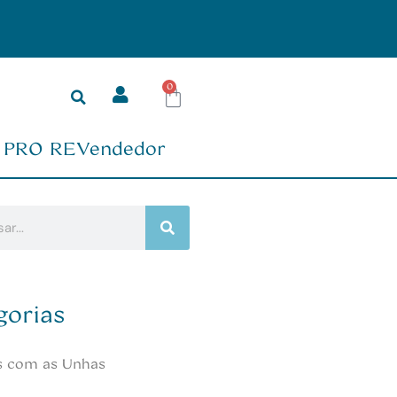
Ambiente seguro p
0
PRO REVendedor
gorias
s com as Unhas