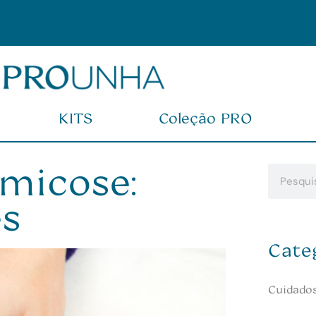
KITS
Coleção PRO
micose:
es
Cate
Cuidado