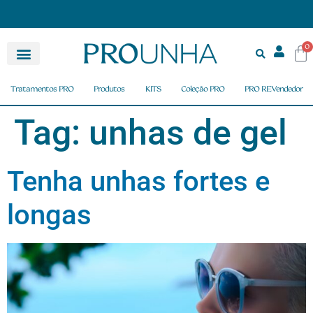
FRETE GRÁTIS nas compras acima de R$ 150,00
0
Tratamentos PRO
Produtos
KITS
Coleção PRO
PRO REVendedor
Tag:
unhas de gel
Tenha unhas fortes e
longas