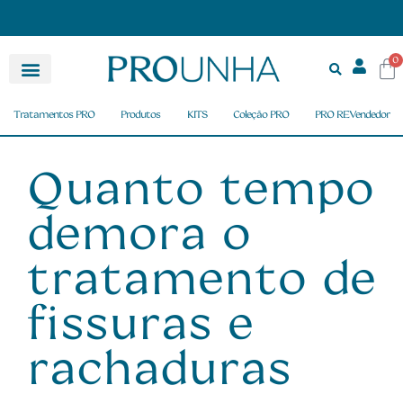
as acima de R$ 150,00
Pagamento Parcelado em até 6X
0
Tratamentos PRO
Produtos
KITS
Coleção PRO
PRO REVendedor
Quanto tempo
demora o
tratamento de
fissuras e
rachaduras