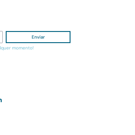
Enviar
alquer momento!
m