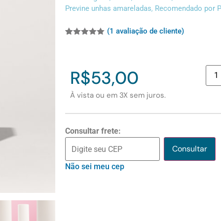
,
Previne unhas amareladas
Recomendado por 
(
1
avaliação de cliente)
Avaliado
1
como
5.00
de 5, com
baseado
R$
53,00
em
avaliação
de cliente
À vista ou em 3X sem juros.
Consultar frete:
Consultar
Não sei meu cep