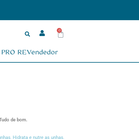
Pagamento Parcelad
0
PRO REVendedor
 Tudo de bom.
,
,
unhas
Hidrata e nutre as unhas