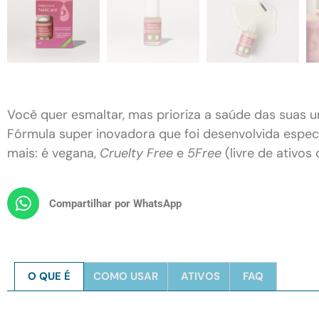
Você quer esmaltar, mas prioriza a saúde das suas u
Fórmula super inovadora que foi desenvolvida espec
mais: é vegana,
Cruelty Free
e
5Free
(livre de ativos
Compartilhar por WhatsApp
O QUE É
COMO USAR
ATIVOS
FAQ
O QUE É