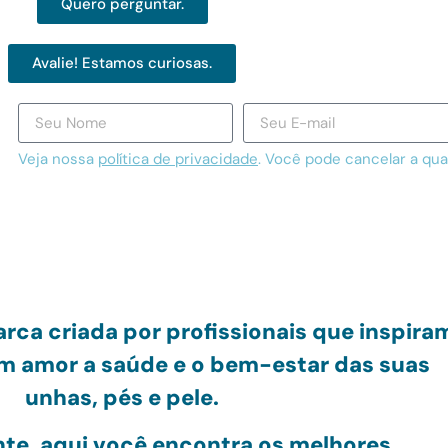
Quero perguntar.
Avalie! Estamos curiosas.
Veja nossa
política de privacidade
. Você pode cancelar a qu
rca criada por profissionais
que inspira
om amor
a saúde e o bem-estar das suas
unhas, pés e pele.
nte, aqui você encontra os melhores