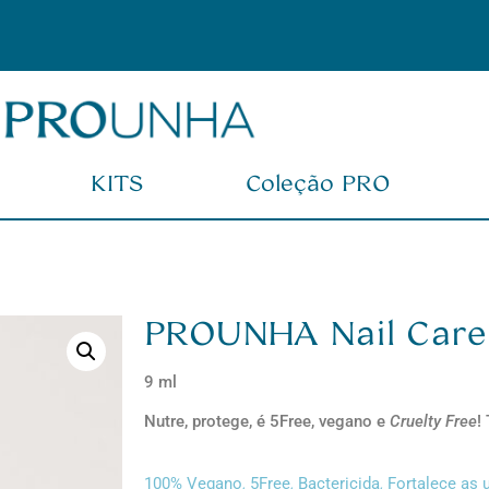
,00
KITS
Coleção PRO
PROUNHA Nail Care
9 ml
Nutre, protege, é 5Free, vegano e
Cruelty Free
!
,
,
,
100% Vegano
5Free
Bactericida
Fortalece as 