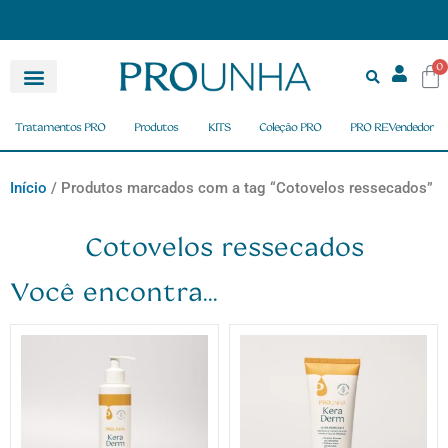
acima de R$ 150,00
Pagamento Parcelado em até 6X
0
Tratamentos PRO
Produtos
KITS
Coleção PRO
PRO REVendedor
Início
/ Produtos marcados com a tag “Cotovelos ressecados”
Cotovelos ressecados
Você encontra...