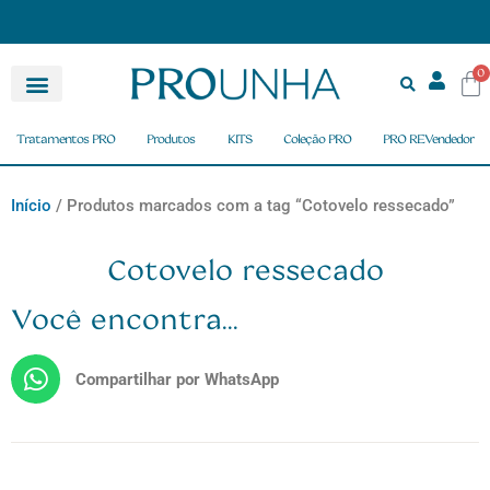
FRETE GRÁTIS nas compras acima de R$ 150,00
0
Tratamentos PRO
Produtos
KITS
Coleção PRO
PRO REVendedor
Início
/ Produtos marcados com a tag “Cotovelo ressecado”
Cotovelo ressecado
Você encontra...
Compartilhar por WhatsApp