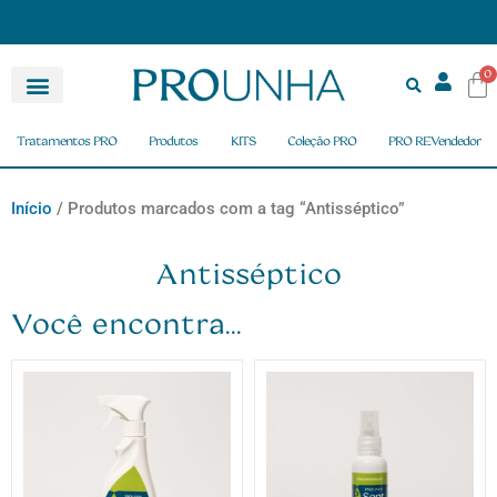
ras acima de R$ 150,00
Pagamento Parcelado em até 6X
0
Tratamentos PRO
Produtos
KITS
Coleção PRO
PRO REVendedor
Início
/ Produtos marcados com a tag “Antisséptico”
Antisséptico
Você encontra...