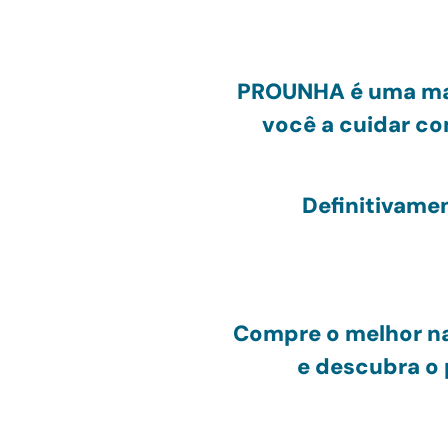
PRO
UNHA
é uma ma
você a cuidar c
Definitivame
Compre o melhor na
e
descubra o 