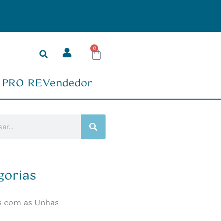
Pagamento Parcelad
0
PRO REVendedor
gorias
s com as Unhas