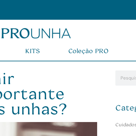
,00
KITS
Coleção PRO
ir
portante
s unhas?
Cate
Cuidado