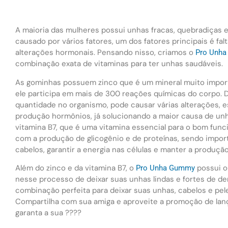
A maioria das mulheres possui unhas fracas, quebradiças 
causado por vários fatores, um dos fatores principais é fa
alterações hormonais. Pensando nisso, criamos o
Pro Unh
combinação exata de vitaminas para ter unhas saudáveis.
As gominhas possuem zinco que é um mineral muito impor
ele participa em mais de 300 reações químicas do corpo.
quantidade no organismo, pode causar várias alterações, 
produção hormônios, já solucionando a maior causa de un
vitamina B7, que é uma vitamina essencial para o bom func
com a produção de glicogênio e de proteínas, sendo impor
cabelos, garantir a energia nas células e manter a produçã
Além do zinco e da vitamina B7, o
possui o
Pro Unha Gummy
nesse processo de deixar suas unhas lindas e fortes de den
combinação perfeita para deixar suas unhas, cabelos e pel
Compartilha com sua amiga e aproveite a promoção de la
garanta a sua ????