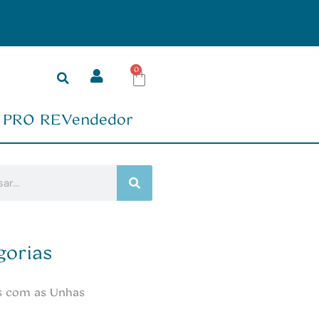
0
PRO REVendedor
gorias
s com as Unhas