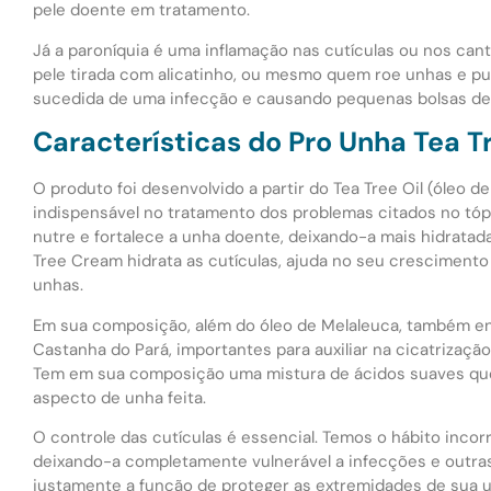
pele doente em tratamento.
Já a paroníquia é uma inflamação nas cutículas ou nos can
pele tirada com alicatinho, ou mesmo quem roe unhas e p
sucedida de uma infecção e causando pequenas bolsas de p
Características do Pro Unha Tea 
O produto foi desenvolvido a partir do Tea Tree Oil (óleo d
indispensável no tratamento dos problemas citados no tó
nutre e fortalece a unha doente, deixando-a mais hidratad
Tree Cream hidrata as cutículas, ajuda no seu crescimento 
unhas.
Em sua composição, além do óleo de Melaleuca, também en
Castanha do Pará, importantes para auxiliar na cicatrização
Tem em sua composição uma mistura de ácidos suaves que
aspecto de unha feita.
O controle das cutículas é essencial. Temos o hábito incorr
deixando-a completamente vulnerável a infecções e outra
justamente a função de proteger as extremidades de sua 