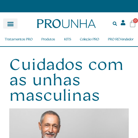
Pagamento Parcelado em até 6X
0
Tratamentos PRO
Produtos
KITS
Coleção PRO
PRO REVendedor
Cuidados com
as unhas
masculinas