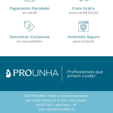
Pagamento Parcelado
Frete Grátis
em até 6X
acima de R$ 150,00
Descontos Exclusivos
Ambiente Seguro
em seus pedidos
para compras
Profissionais que
amam cuidar.
2026 PROUNHA. Todos os direitos reservados.
Rua Carlos Villalva, 01 Cj, 104 – Vila Guarani
04.307-010 – São Paulo – SP
CNPJ: 06.108.615/0001-12