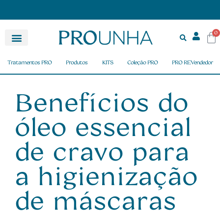
FRETE GRÁTIS nas compras acima de R$ 150,00
0
Tratamentos PRO
Produtos
KITS
Coleção PRO
PRO REVendedor
Benefícios do
óleo essencial
de cravo para
a higienização
de máscaras