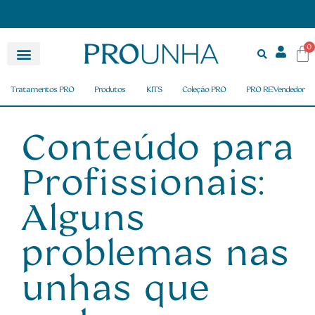
0
Tratamentos PRO
Produtos
KITS
Coleção PRO
PRO REVendedor
Conteúdo para
Profissionais:
Alguns
problemas nas
unhas que